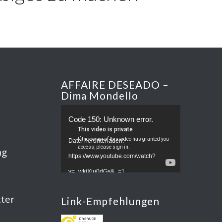
AFFAIRE DESEADO –
Dima Mondello
Code 150: Unknown error.
Datei herunterladen:
ng
https://www.youtube.com/watch?
v=_wkjXju0dGs&_=1
ter
Link-Empfehlungen