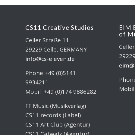
CS11 Creative Studios
EIM 
of M
Celler Straße 11
Celle
29229 Celle, GERMANY
29229
info@cs-eleven.de
eim@c
Phone +49 (0)5141
Phone
9934211
Mobil
Mobil +49 (0)174 9886282
FF Music (Musikverlag)
CS11 records (Label)
CS11 Art Club (Agentur)
CS11 Catwalk (Agentur)