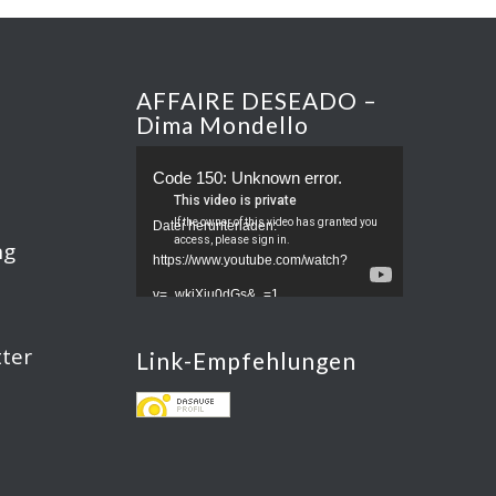
AFFAIRE DESEADO –
Dima Mondello
Code 150: Unknown error.
Datei herunterladen:
ng
https://www.youtube.com/watch?
v=_wkjXju0dGs&_=1
ter
Link-Empfehlungen