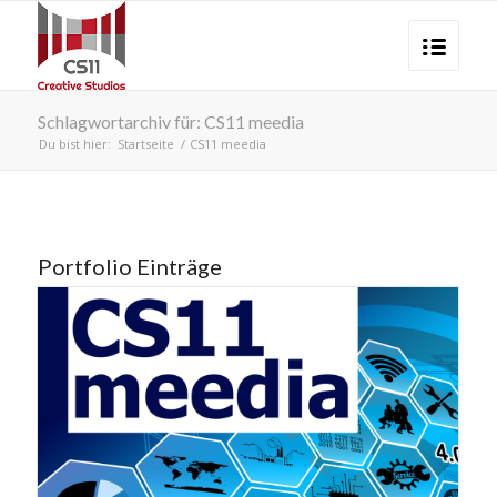
Schlagwortarchiv für: CS11 meedia
Du bist hier:
Startseite
/
CS11 meedia
Portfolio Einträge