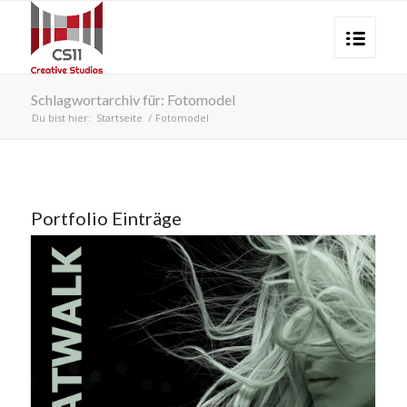
Schlagwortarchiv für: Fotomodel
Du bist hier:
Startseite
/
Fotomodel
Portfolio Einträge