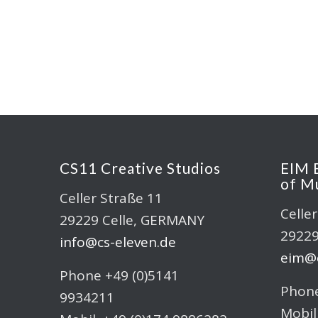
CS11 Creative Studios
EIM 
of M
Celler Straße 11
Celle
29229 Celle, GERMANY
29229
info@cs-eleven.de
eim@c
Phone +49 (0)5141
Phone
9934211
Mobil