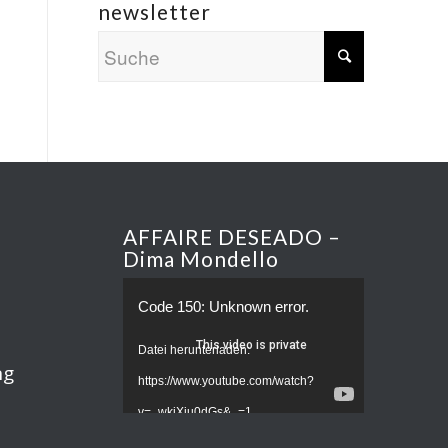
newsletter
AFFAIRE DESEADO –
Dima Mondello
Code 150: Unknown error.
Datei herunterladen:
ng
https://www.youtube.com/watch?
v=_wkjXju0dGs&_=1