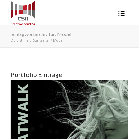
Schlagwortarchiv für: Model
Du bist hier:
Startseite
/
Model
Portfolio Einträge