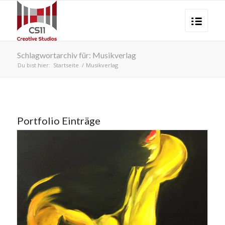
Schlagwortarchiv für: Musikverlag
Du bist hier:
Startseite
/
Musikverlag
Portfolio Einträge