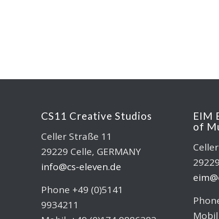
CS11 Creative Studios
EIM 
of M
Celler Straße 11
Celle
29229 Celle, GERMANY
29229
info@cs-eleven.de
eim@c
Phone +49 (0)5141
Phone
9934211
Mobil