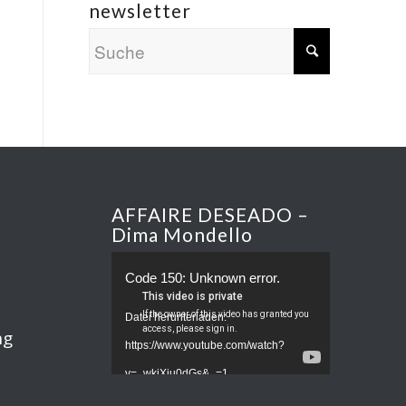
newsletter
AFFAIRE DESEADO –
Dima Mondello
Code 150: Unknown error.
Datei herunterladen:
ng
https://www.youtube.com/watch?
v=_wkjXju0dGs&_=1