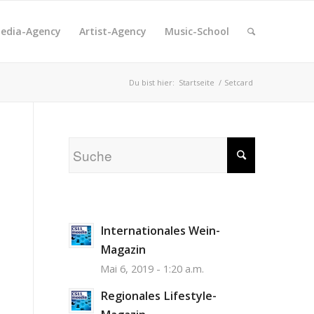
edia-Agency
Artist-Agency
Music-School
Du bist hier:
Startseite
/
Setcard
Internationales Wein-
Magazin
Mai 6, 2019 - 1:20 a.m.
Regionales Lifestyle-