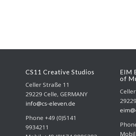
CS11 Creative Studios
EIM 
of M
Celler Straße 11
Celle
29229 Celle, GERMANY
29229
info@cs-eleven.de
eim@c
Phone +49 (0)5141
Phone
9934211
Mobil