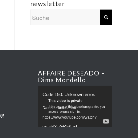
newsletter
AFFAIRE DESEADO –
Dima Mondello
Code 150: Unknown error.
Datei herunterladen:
ng
https://www.youtube.com/watch?
v=_wkjXju0dGs&_=1